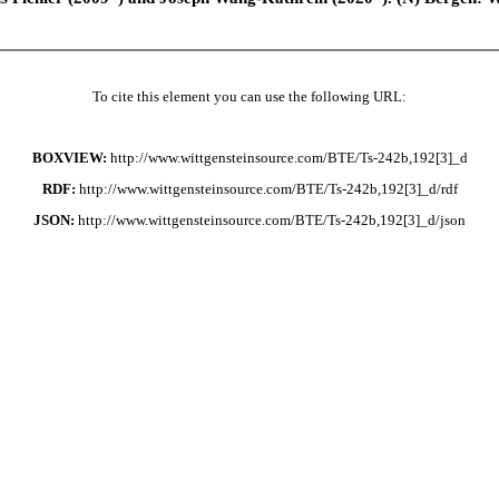
To cite this element you can use the following URL:
BOXVIEW:
http://www.wittgensteinsource.com/BTE/Ts-242b,192[3]_d
RDF:
http://www.wittgensteinsource.com/BTE/Ts-242b,192[3]_d/rdf
JSON:
http://www.wittgensteinsource.com/BTE/Ts-242b,192[3]_d/json