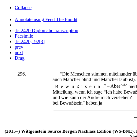
Collapse
Annotate using Feed The Pundit
Ts-242b Diplomatic transcription
Facsimile
Ts-242b,192[3]
prev
next
Drag
296.
“Die Menschen stimmen miteinander überei
auch Mancher blind und Mancher taub ist). 
wie
Bewußtsein
.” – Aber
merk
Mitteilung, wenn ich sage “Ich habe Bewuß
und wie kann der Andre mich verstehen? – N
bei Bewußtsein” haben ja
–
(2015–) Wittgenstein Source Bergen Nachlass Edition (WS-BNE). Edi
Alo