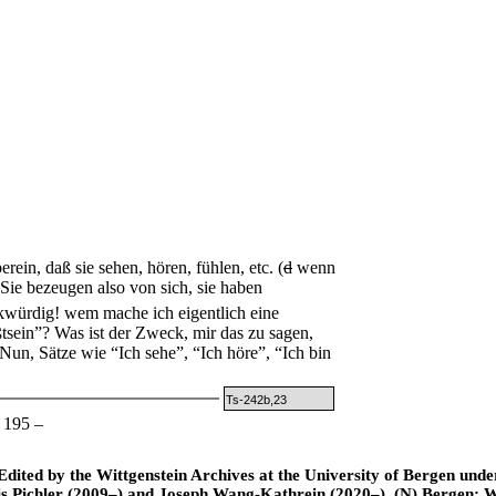
n, daß sie sehen, hören, fühlen, etc. (
d
wenn
Sie bezeugen also von sich, sie haben
würdig! wem mache ich eigentlich eine
tsein”? Was ist der Zweck, mir das zu sagen,
un, Sätze wie “Ich sehe”, “Ich höre”, “Ich bin
Ts-242b,23
 195 –
ted by the Wittgenstein Archives at the University of Bergen under t
is Pichler (2009–) and Joseph Wang-Kathrein (2020–). (N) Bergen: 