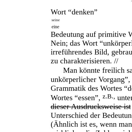
Wort “denken”
seine
eine
Bedeutung auf primitive W
Nein; das Wort “unkörper
irreführendes Bild, gebr
zu charakterisieren. //
Man könnte freilich sa
unkörperlicher Vorgang”,
Grammatik des Wortes “d
z.B.,
Wortes “essen”,
unter
dieser Ausdrucksweise ist
Unterschied der Bedeutun
(Ähnlich ist es, wenn man