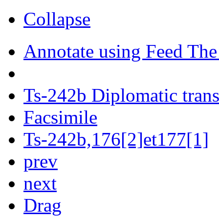
Collapse
Annotate using Feed The
Ts-242b Diplomatic trans
Facsimile
Ts-242b,176[2]et177[1]
prev
next
Drag