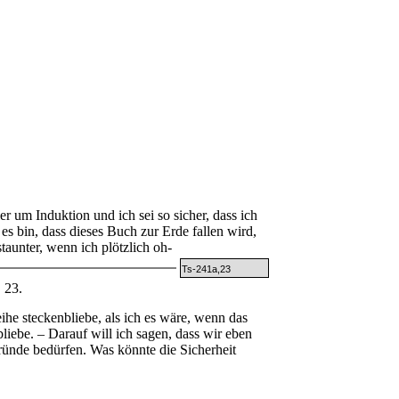
um Induktion und ich sei so sicher, dass ich
es bin, dass dieses Buch zur Erde fallen wird,
taunter, wenn ich plötzlich oh-
Ts-241a,23
23.
he steckenbliebe, als ich es wäre, wenn das
bliebe. – Darauf will ich sagen, dass wir eben
ründe bedürfen. Was könnte die Sicherheit