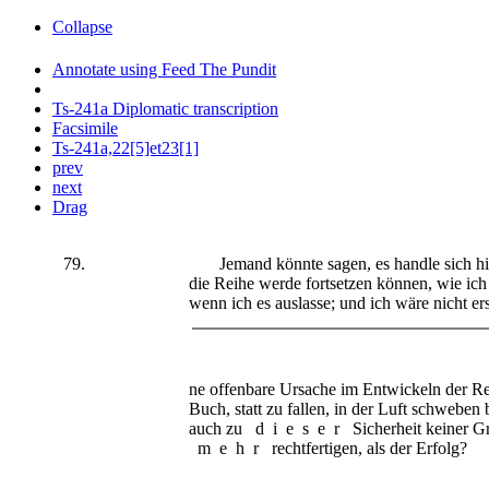
Collapse
Annotate using Feed The Pundit
Ts-241a Diplomatic transcription
Facsimile
Ts-241a,22[5]et23[1]
prev
next
Drag
79.
Jemand könnte sagen, es handle sich hier 
die Reihe werde fortsetzen können, wie ich 
wenn ich es auslasse; und ich wäre nicht ers
ne offenbare Ursache im Entwickeln der Rei
Buch, statt zu fallen, in der Luft schweben 
auch zu
dieser
Sicherheit keiner G
mehr
rechtfertigen, als der Erfolg?