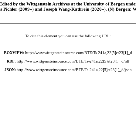
ted by the Wittgenstein Archives at the University of Bergen under t
is Pichler (2009–) and Joseph Wang-Kathrein (2020–). (N) Bergen: 
To cite this element you can use the following URL:
BOXVIEW:
http://www.wittgensteinsource.com/BTE/Ts-241a,22[5]et23[1]_d
RDF:
http://www.wittgensteinsource.com/BTE/Ts-241a,22[5]et23[1]_d/rdf
JSON:
http://www.wittgensteinsource.com/BTE/Ts-241a,22[5]et23[1]_d/json