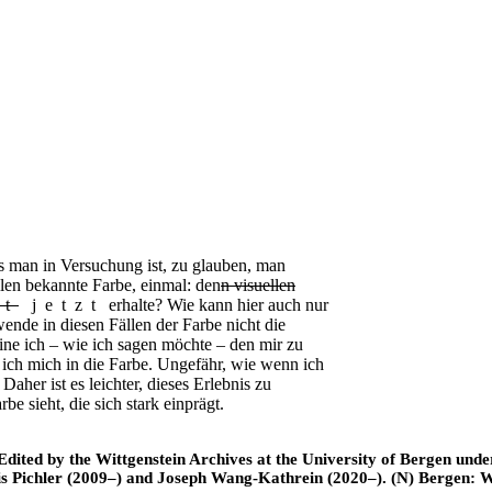
man in Versuchung ist, zu glauben, man
len bekannte Farbe, einmal: den
n
visuellen
zt
jetzt
erhalte? Wie kann hier auch nur
wende in diesen Fällen der Farbe nicht die
ine ich – wie ich sagen möchte – den mir zu
 ich mich in die Farbe. Ungefähr, wie wenn ich
Daher ist es leichter, dieses Erlebnis zu
e sieht, die sich stark einprägt.
ted by the Wittgenstein Archives at the University of Bergen under t
is Pichler (2009–) and Joseph Wang-Kathrein (2020–). (N) Bergen: 