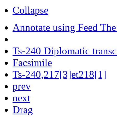
Collapse
Annotate using Feed The
Ts-240 Diplomatic transc
Facsimile
Ts-240,217[3]et218[1]
prev
next
Drag