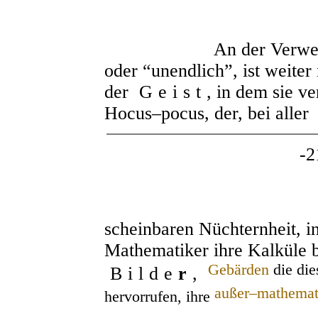
An der Verwendung d
oder “unendlich”, ist weiter
der
Geist
, in dem sie v
Hocus–pocus, der, bei aller
-2
scheinbaren Nüchternheit, i
Mathematiker ihre Kalküle be
Gebärden
die die
Bilde
r
,
außer–mathemat
hervorrufen, ihre