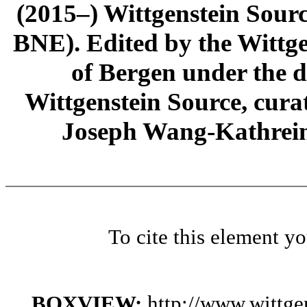
(2015–) Wittgenstein Sour
BNE). Edited by the Wittge
of Bergen under the di
Wittgenstein Source, cura
Joseph Wang-Kathrein
To cite this element y
BOXVIEW:
http://www.wittg