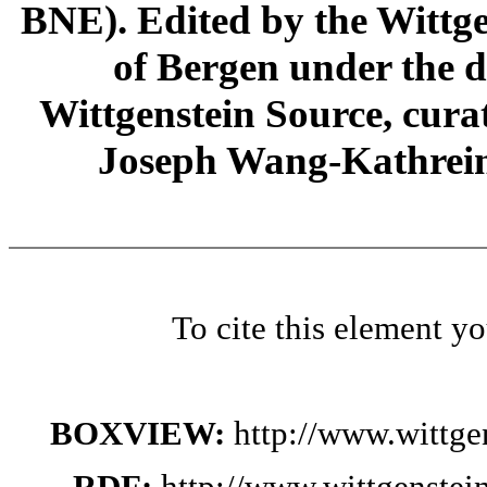
BNE). Edited by the Wittge
of Bergen under the di
Wittgenstein Source, cura
Joseph Wang-Kathrein
To cite this element y
BOXVIEW:
http://www.wittg
RDF:
http://www.wittgenste