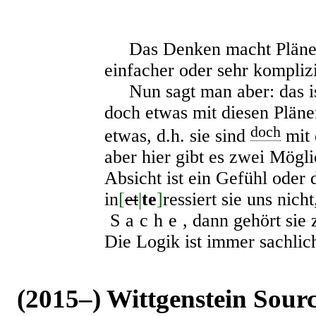
Das Denken macht Pläne. 
einfacher oder sehr komplizi
Nun sagt man aber: das ist
doch etwas mit diesen Pläne
doch
etwas, d.h. sie sind
mit 
aber hier gibt es zwei Mögl
Absicht ist ein Gefühl oder 
in
[
et
|
te
]
ressiert sie uns nicht
Sache
, dann gehört si
Die Logik ist immer sachlic
(2015–) Wittgenstein Sour