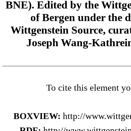
BNE). Edited by the Wittge
of Bergen under the di
Wittgenstein Source, cura
Joseph Wang-Kathrein
To cite this element y
BOXVIEW:
http://www.wittg
RDF:
http://www.wittgenste