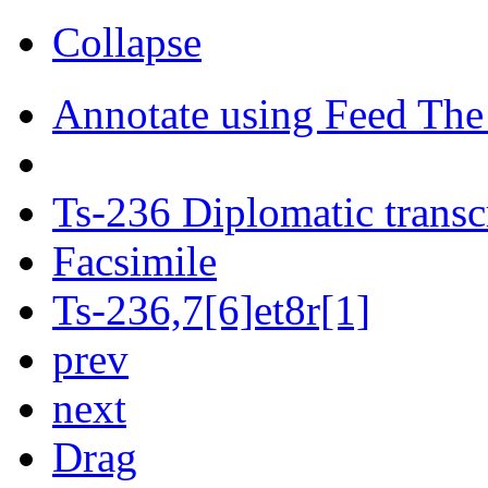
Collapse
Annotate using Feed The
Ts-236 Diplomatic transc
Facsimile
Ts-236,7[6]et8r[1]
prev
next
Drag