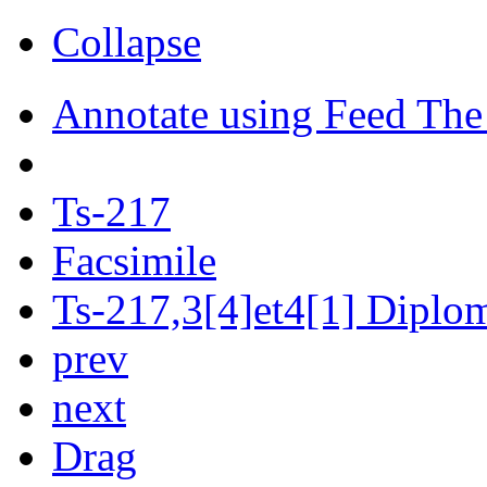
Collapse
Annotate using Feed The
Ts-217
Facsimile
Ts-217,3[4]et4[1] Diplom
prev
next
Drag