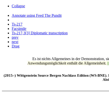
Collapse
Annotate using Feed The Pundit
Ts-217
Facsimile
Ts-217,3[3] Diplomatic transcription
prev
next
Drag
Es ist nichts Allgemeines in der Demonstration, sie
Anwendungsmöglichkeit enthält die Allgemeinheit.
|
(2015–) Wittgenstein Source Bergen Nachlass Edition (WS-BNE). Edi
Alo