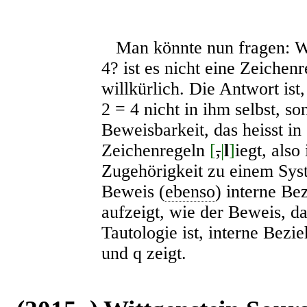
Man könnte nun fragen: W
4
? ist es nicht eine Zeichenr
willkürlich. Die Antwort is
2 = 4
nicht in ihm selbst, so
Beweisbarkeit, das heisst i
Zeichenregeln
[
,
|
l
]
iegt, also
Zugehörigkeit zu einem Syst
Beweis (
ebenso
) interne Be
aufzeigt, wie der Beweis, d
Tautologie ist, interne Bez
und
q
zeigt.