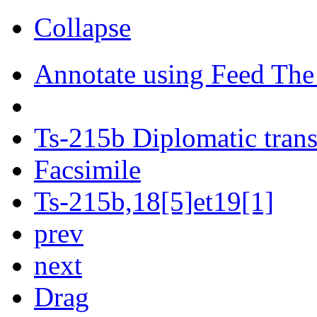
Collapse
Annotate using Feed The
Ts-215b Diplomatic trans
Facsimile
Ts-215b,18[5]et19[1]
prev
next
Drag