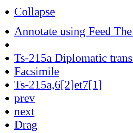
Collapse
Annotate using Feed The
Ts-215a Diplomatic trans
Facsimile
Ts-215a,6[2]et7[1]
prev
next
Drag