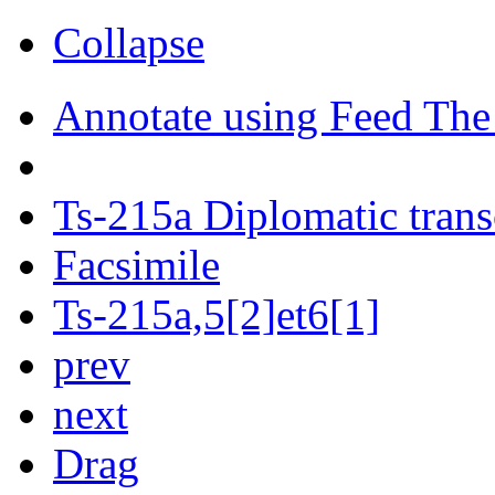
Collapse
Annotate using Feed The
Ts-215a Diplomatic trans
Facsimile
Ts-215a,5[2]et6[1]
prev
next
Drag