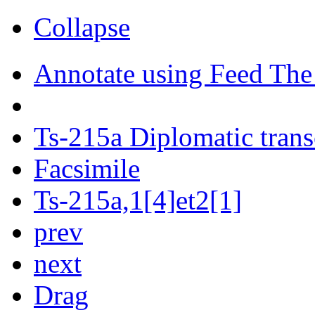
Collapse
Annotate using Feed The
Ts-215a Diplomatic trans
Facsimile
Ts-215a,1[4]et2[1]
prev
next
Drag