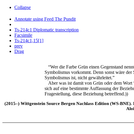
Collapse
Annotate using Feed The Pundit
Ts-214c1 Diplomatic transcription
Facsimile
Ts-214c1,15[1]
prev
Drag
“Wer die Farbe Grün einen Gegenstand nennt,
Symbolismus vorkommt. Denn sonst wäre der S
Symbolismus ist, nicht gewährleitet.”
Aber was ist damit von Grün oder dem Wort “
sich auf eine bestimmte Auffassung der Bezieh
Fragestellung, diese Beziehung betreffend.))
(2015–) Wittgenstein Source Bergen Nachlass Edition (WS-BNE). Edi
Alo