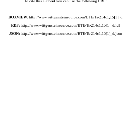
To cite this element you can use the following URL:
BOXVIEW:
http://www.wittgensteinsource.com/BTE/Ts-214c1,15[1]_d
RDF:
http://www.wittgensteinsource.com/BTE/Ts-214c1,15[1]_d/rdf
JSON:
http://www.wittgensteinsource.com/BTE/Ts-214c1,15[1]_d/json