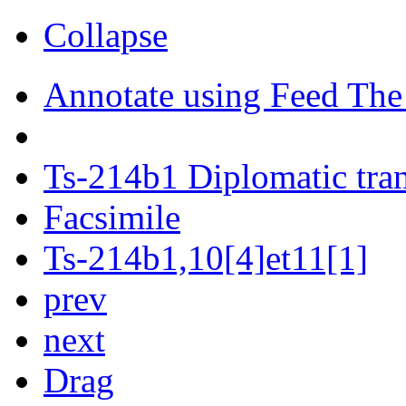
Collapse
Annotate using Feed The
Ts-214b1 Diplomatic tran
Facsimile
Ts-214b1,10[4]et11[1]
prev
next
Drag