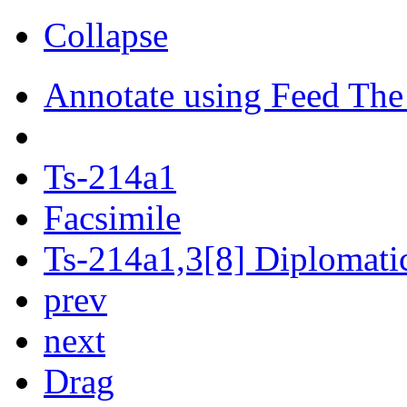
Collapse
Annotate using Feed The
Ts-214a1
Facsimile
Ts-214a1,3[8] Diplomatic
prev
next
Drag