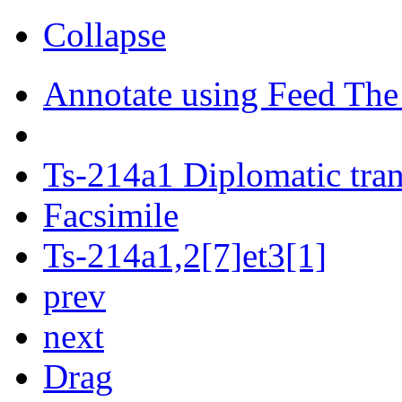
Collapse
Annotate using Feed The
Ts-214a1 Diplomatic tran
Facsimile
Ts-214a1,2[7]et3[1]
prev
next
Drag