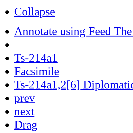
Collapse
Annotate using Feed The
Ts-214a1
Facsimile
Ts-214a1,2[6] Diplomatic
prev
next
Drag