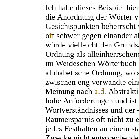
Ich habe dieses Beispiel hier
die Anordnung der Wörter v
Gesichtspunkten beherrscht 
o
f
t schwer gegen einander 
würde vielleicht den Grunds
Ordnung als alleinherrschend
im Weideschen Wörterbuch d
alphabetische Ordnung, wo 
zwischen eng verwandte einsc
Meinung nach
a.d.
Abstrakt
hohe Anforderungen und ist
Wortverständnisses und der 
Raumersparnis oft nicht zu 
jedes Festhalten an einem st
Zwecke nicht entsprechend