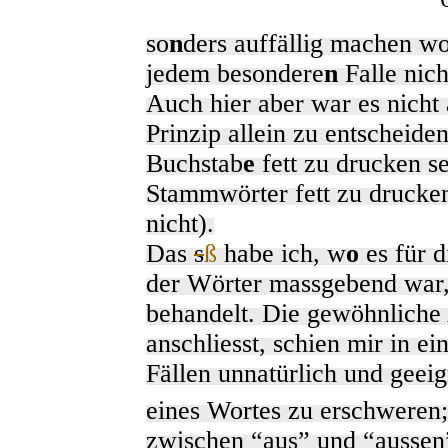
so
n
ders auffällig machen wo
jedem besondere
n
Falle nich
Auch hier aber war es nicht
Prinzip allein zu entscheide
Buchstab
e
fett zu drucken se
Stammwörter fett zu drucken
nicht).
Das
s
ß
habe ich, w
o
es für d
der Wörter massgebend war, 
behandelt. Die gewöhnliche
anschliesst, schien mir in e
Fällen unnatürlich und geei
eines Wortes zu erschweren;
zwischen “aus” und “aussen”