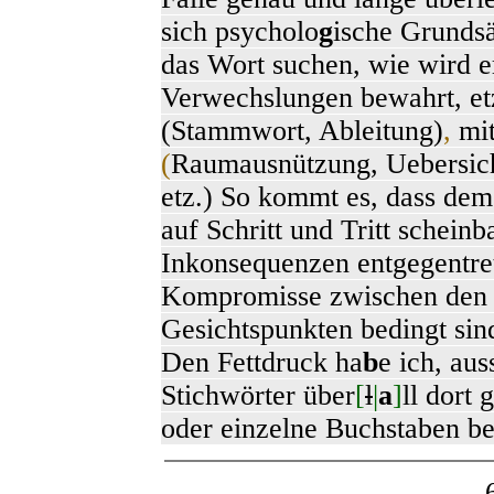
sich psycholo
g
ische Grundsä
das Wort suchen, wie wird e
Verwechslungen bewahrt, et
(Stammwort, Ableitung)
,
mit
(
Raumausnützung,
Uebersich
etz.) So kommt es, dass dem
auf Schritt und Tritt scheinb
Inkonsequenzen entgegentret
Kompromisse zwischen den
Gesichtspunkten bedingt sin
Den Fettdruck ha
b
e ich, au
Stichwörter über
[
l
|
a
]
ll dort
oder einzelne Buchstaben be