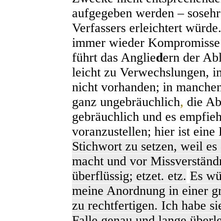
aufgegeben werden – sosehr 
Verfassers erleichtert würde.
immer wieder Kompromisse z
führt das Anglie
d
ern der Ab
leicht zu Verwechslungen, i
nicht vorhanden; in manchen
ganz ungebräuchlich
,
die Ab
gebräuchlich und es empfiehl
voranzustellen; hier ist ein
Stichwort zu setzen, weil es
macht und vor Missverständni
überflüssig; etzet. etz.
Es wü
meine Anordnung in einer g
zu rechtfertigen. Ich habe s
Falle genau und lange überl