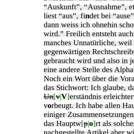
“Auskunft”, “Ausnahme”, et
liest “aus”, fi
n
det bei “ause”
dann weiss ich ohnehin scho
wird.” Freilich entsteht au
manches Unnatürliche, weil
gegenwärtigen Rechtschreibu
gebraucht wird und also in j
eine andere Stelle des Alpha
Noch ein Wort über die Vora
das Stichwort: Ich glaube, d
Un
[
v
|
V
]
erständnis erleicht
v
o
rbeugt. Ich habe allen H
einiger Zusammensetzungen) 
das Hauptw
[
p
|
o
]
rt als solch
nachgestellte Artikel aber 