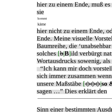
hier zu einem Ende, muß es
sie
kommt
käme
hier nicht zu einem Ende, o
Ende. Meine visuelle Vorstel
Baumreihe, die ‘unabsehbar’
solches
[
b
|
B
]
ild verbürgt na
Wortausdrucks sowenig, als
“Ich kann mir doch vorstel
sich immer zusammen wenn 
unsere Maßstäbe
[
◇◇◇
|
so 
sagen …” Dies erklärt den
Sinn einer bestimmten Ausd