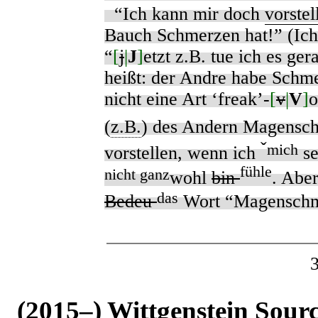
“Ich kann mir doch
vorstel
Bauch Schmerzen hat!” (Ich
“
[
j
|
J
]
etzt z.B. tue ich es ger
heißt: der Andre habe Schme
nicht eine Art ‘freak’-
[
v
|
V
]
o
(
z.B.
) des Andern Magensc
ˇ
mich
vorstellen, wenn ich
se
fühle
nicht ganz
wohl
bin
. Aber
das
Bedeu
Wort “Magensch
(2015–) Wittgenstein Sour