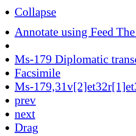
Collapse
Annotate using Feed The
Ms-179 Diplomatic trans
Facsimile
Ms-179,31v[2]et32r[1]et
prev
next
Drag