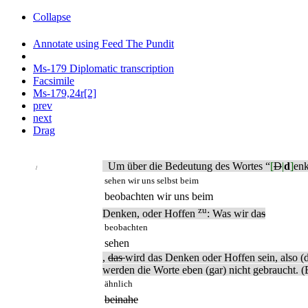
Collapse
Annotate using Feed The Pundit
Ms-179 Diplomatic transcription
Facsimile
Ms-179,24r[2]
prev
next
Drag
Um über die Bedeutung des Wortes “
[
D
|
d
]
en
/
sehen wir uns selbst beim
beobachten wir uns beim
zu
Denken, oder Hoffen
: Was wir da
s
beobachten
sehen
,
das
wird das Denken oder Hoffen sein, also (
werden die Worte eben (gar) nicht gebraucht. 
ähnlich
beinahe