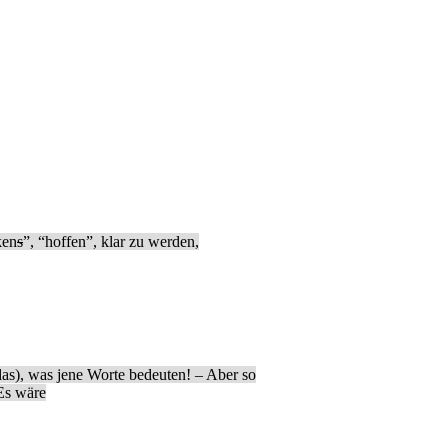
ken
s
”, “hoffen”, klar zu werden,
das), was jene Worte bedeuten! – Aber so
(Es wäre