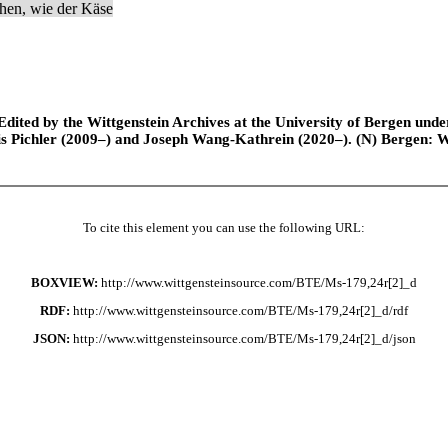
ehen, wie der Käse
ted by the Wittgenstein Archives at the University of Bergen under t
is Pichler (2009–) and Joseph Wang-Kathrein (2020–). (N) Bergen: 
To cite this element you can use the following URL:
BOXVIEW:
http://www.wittgensteinsource.com/BTE/Ms-179,24r[2]_d
RDF:
http://www.wittgensteinsource.com/BTE/Ms-179,24r[2]_d/rdf
JSON:
http://www.wittgensteinsource.com/BTE/Ms-179,24r[2]_d/json