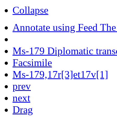
Collapse
Annotate using Feed The
Ms-179 Diplomatic trans
Facsimile
Ms-179,17r[3]et17v[1]
prev
next
Drag