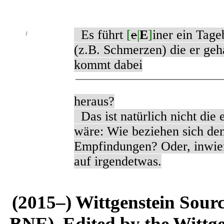
Es führt
[
e
|
E
]
iner ein Tag
∫
(z.B. Schmerzen) die er geh
kommt dabei
heraus?
Das ist natürlich nicht die 
wäre: Wie beziehen sich den
Empfindungen? Oder, inwief
auf irgendetwas.
(2015–) Wittgenstein Sour
BNE). Edited by the Wittge