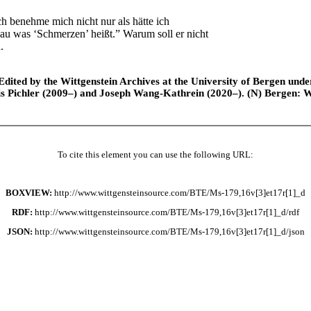
ch benehme mich nicht nur als hätte ich
nau was ‘Schmerzen’ heißt.” Warum soll er nicht
.
ted by the Wittgenstein Archives at the University of Bergen under t
is Pichler (2009–) and Joseph Wang-Kathrein (2020–). (N) Bergen: 
To cite this element you can use the following URL:
BOXVIEW:
http://www.wittgensteinsource.com/BTE/Ms-179,16v[3]et17r[1]_d
RDF:
http://www.wittgensteinsource.com/BTE/Ms-179,16v[3]et17r[1]_d/rdf
JSON:
http://www.wittgensteinsource.com/BTE/Ms-179,16v[3]et17r[1]_d/json