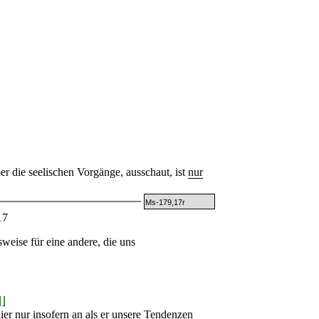
r die seelischen Vorgänge, ausschaut, ist
nur
Ms-179,17r
17
sweise für eine andere, die uns
⌋⌋
er nur insofern an als er unsere Tendenzen