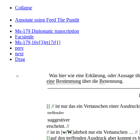
Collapse
Annotate using Feed The Pundit
Ms-179 Diplomatic transcription
Facsimile
Ms-179,16v[3]et17r[1]
prev
next
Drag
Was hier wie eine Erklärung, oder Aussage übe
?/
/
eine
Bestimmung
über die
Be
nennung.
⌊⌊
// ist nur das ein Vertauschen einer Ausdruck
treffender
suggestiver
erscheint. //
// ist in
[
w
|
W
]
ahrheit nur ein Vertauschen … //
⌊⌊
auf den treffenden Ausdruck aber kommt es hi