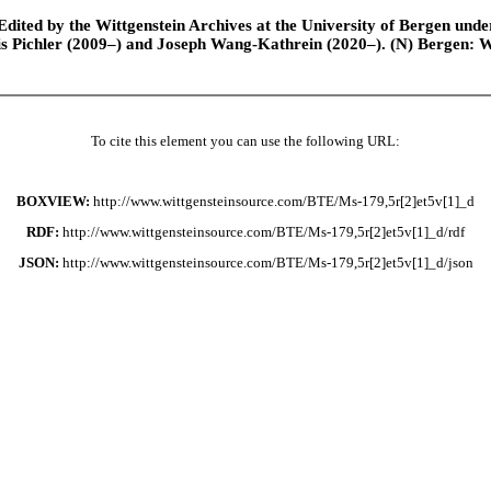
ted by the Wittgenstein Archives at the University of Bergen under t
is Pichler (2009–) and Joseph Wang-Kathrein (2020–). (N) Bergen: 
To cite this element you can use the following URL:
BOXVIEW:
http://www.wittgensteinsource.com/BTE/Ms-179,5r[2]et5v[1]_d
RDF:
http://www.wittgensteinsource.com/BTE/Ms-179,5r[2]et5v[1]_d/rdf
JSON:
http://www.wittgensteinsource.com/BTE/Ms-179,5r[2]et5v[1]_d/json