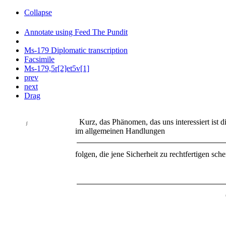
Collapse
Annotate using Feed The Pundit
Ms-179 Diplomatic transcription
Facsimile
Ms-179,5r[2]et5v[1]
prev
next
Drag
Kurz, das Phänomen, das uns interessiert ist d
∫
im allgemeinen Handlungen
folgen, die jene Sicherheit zu rechtfertigen sche