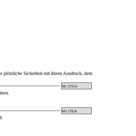
ie plötzliche Sicherheit mit ihrem Ausdruck, dem
Ms-179,5v
inen.
Ms-179,6r
6