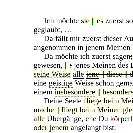
Ich möchte
sie
||
es
zuerst
so
geglaubt,
…
Da fällt mir zuerst dieser Au
angenommen in jenem Meinen 
Da möchte ich zuerst sagen
;
gewesen
,
||
:
jenes Meinen des 
seine Weise
alle
jene
||
diese
||
d
eine
geistige
Weise schon gemac
einem
insbesondere
||
besonder
Deine Seele
fliege beim Me
mache
||
fliegt beim Meinen gl
alle
Übergänge, ehe Du
k
örper
oder jenem
angelangt bist.