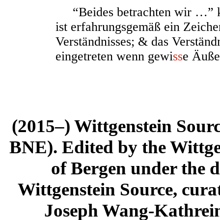
“Beides betrachten wir …” ka
ist erfahrungsgemäß ein Zeich
Verständnisses; & das Verständn
eingetreten wenn gewi
ss
e Äuße
(2015–) Wittgenstein Sour
BNE). Edited by the Wittge
of Bergen under the di
Wittgenstein Source, cura
Joseph Wang-Kathrein