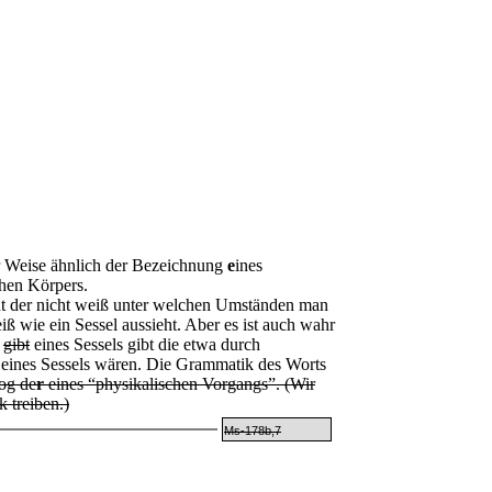
 Weise ähnlich der Bezeichnung
e
ines
chen Körpers.
 der nicht weiß unter welchen Umständen man
iß wie ein Sessel aussieht. Aber es ist auch wahr
n
gibt
eines Sessels gibt die etwa durch
 eines Sessels wären. Die Grammatik des Worts
og de
r
eines “physikalischen Vorgangs”. (Wir
 treiben.)
Ms-178b,7