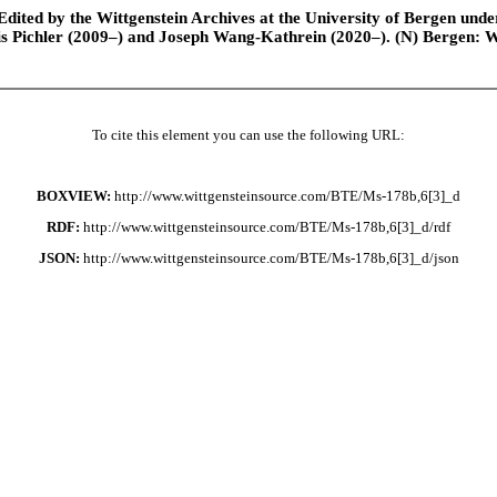
ted by the Wittgenstein Archives at the University of Bergen under t
is Pichler (2009–) and Joseph Wang-Kathrein (2020–). (N) Bergen: 
To cite this element you can use the following URL:
BOXVIEW:
http://www.wittgensteinsource.com/BTE/Ms-178b,6[3]_d
RDF:
http://www.wittgensteinsource.com/BTE/Ms-178b,6[3]_d/rdf
JSON:
http://www.wittgensteinsource.com/BTE/Ms-178b,6[3]_d/json