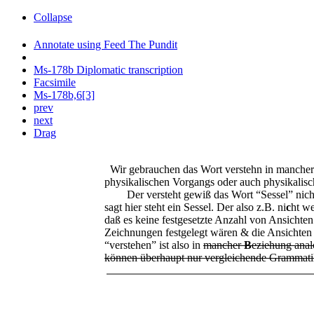
Collapse
Annotate using Feed The Pundit
Ms-178b Diplomatic transcription
Facsimile
Ms-178b,6[3]
prev
next
Drag
Wir gebrauchen das Wort verstehn in mancher
physikalischen Vorgangs oder auch physikalis
Der versteht gewiß das Wort “Sessel” nicht
sagt hier steht ein Sessel. Der also z.B. ni
c
ht we
daß es keine festgesetzte Anzahl von Ansichte
Zeichnungen festgelegt wären & die Ansichten
“verstehen” ist also in
mancher
B
eziehung anal
können überhaupt nur vergleichende Grammatik