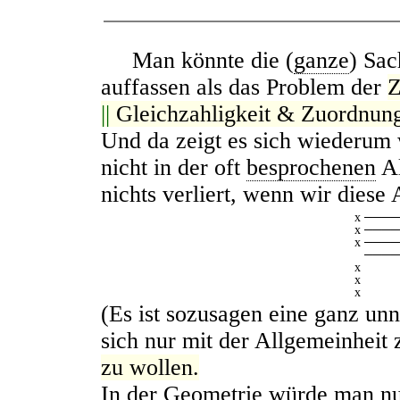
Man könnte die (
ganze
) Sac
auffassen als das Problem der
Z
||
Gleichzahligkeit & Zuordnun
Und da zeigt es sich wiederum
nicht in der oft
besprochenen
Al
nichts verliert, wenn wir diese 
x
────
x
────
x
────
────
x
x
x
(Es ist sozusagen eine ganz un
sich nur mit der Allgemeinheit
zu wollen.
In der Geometrie würde man nu