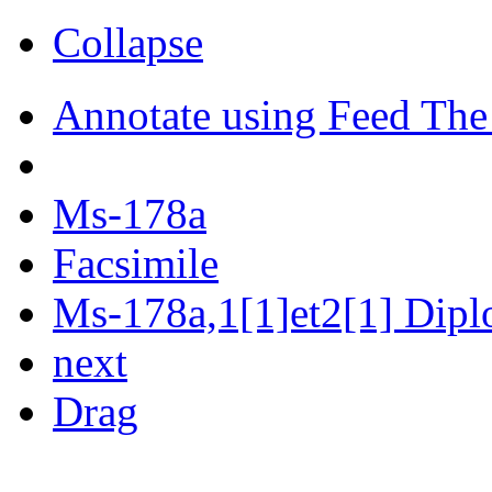
Collapse
Annotate using Feed The
Ms-178a
Facsimile
Ms-178a,1[1]et2[1] Diplo
next
Drag