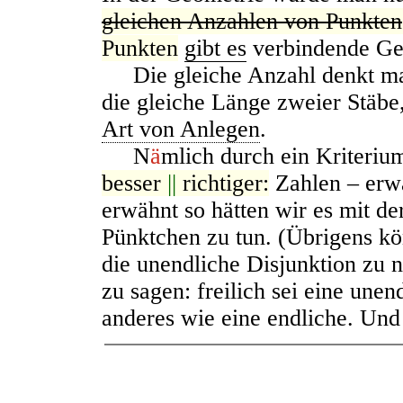
gleichen Anzahlen von Punkten
Punkten
gibt es
verbindende Ger
Die gleiche Anzahl denkt man 
die gleiche Länge zweier Stäbe,
Art von Anlegen
.
N
ä
mlich durch ein Kriterium
besser
||
richtiger:
Zahlen – erw
erwähnt so hätten wir es mit de
Pünktchen zu tun. (Übrigens kö
die unendliche Disjunktion zu 
zu sagen: freilich sei eine une
anderes wie eine endliche. Und