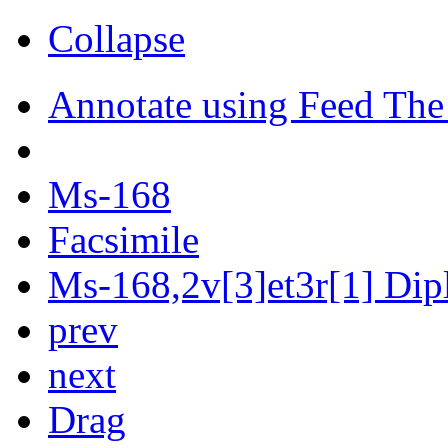
Collapse
Annotate using Feed The
Ms-168
Facsimile
Ms-168,2v[3]et3r[1] Dipl
prev
next
Drag