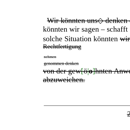
Wir könnten uns
◇
denken 
könnten wir sagen – schafft 
solche Situation könnten
wir
Rechtfertigung
nehmen
genommen denken
von der gew
[
ö
|
o
]
hnten Anw
abzuweichen.