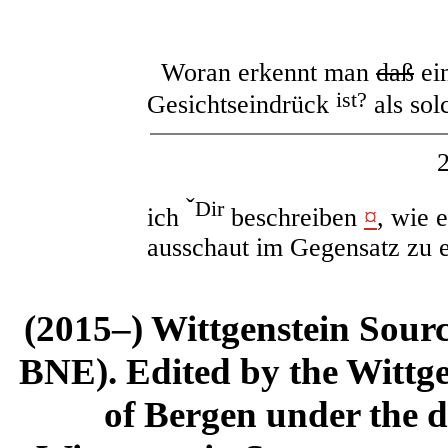
Woran erkennt man
daß
ei
ist?
Gesichtseindrück
als so
ˇ
Dir
ich
beschreiben
¤
, wie 
ausschaut im Gegensatz zu 
(2015–) Wittgenstein Sour
BNE). Edited by the Wittge
of Bergen under the di