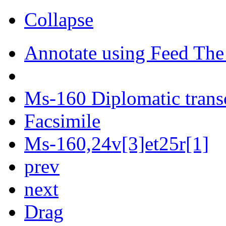
Collapse
Annotate using Feed The
Ms-160 Diplomatic trans
Facsimile
Ms-160,24v[3]et25r[1]
prev
next
Drag