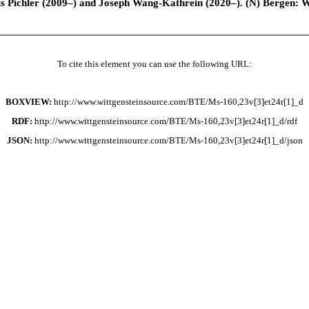
is Pichler (2009–) and Joseph Wang-Kathrein (2020–). (N) Bergen: 
To cite this element you can use the following URL:
BOXVIEW:
http://www.wittgensteinsource.com/BTE/Ms-160,23v[3]et24r[1]_d
RDF:
http://www.wittgensteinsource.com/BTE/Ms-160,23v[3]et24r[1]_d/rdf
JSON:
http://www.wittgensteinsource.com/BTE/Ms-160,23v[3]et24r[1]_d/json