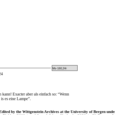
Ms-160,24r
24
n kann! Exacter aber als einfach so: “Wenn
o is es eine Lampe”.
ted by the Wittgenstein Archives at the University of Bergen under t