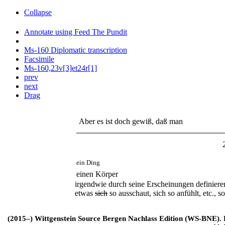
Collapse
Annotate using Feed The Pundit
Ms-160 Diplomatic transcription
Facsimile
Ms-160,23v[3]et24r[1]
prev
next
Drag
Aber es ist doch gewiß, daß man
ein Ding
einen Körper
irgendwie durch seine Erscheinungen definiere
etwas
sich
so ausschaut, sich so anfühlt, etc., s
(2015–) Wittgenstein Source Bergen Nachlass Edition (WS-BNE). Edi