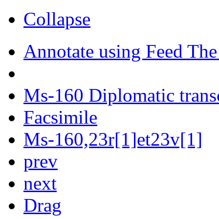
Collapse
Annotate using Feed The
Ms-160 Diplomatic trans
Facsimile
Ms-160,23r[1]et23v[1]
prev
next
Drag