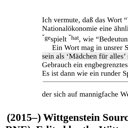
Ich vermute, daß das Wort “
Nationalökonomie eine ähnli
ˇ
ˇ
ge
hat
spielt
, wie “Bedeutun
Ein Wort mag in unsrer S
sein als ‘Mädchen für alles’
Gebrauch ein engbegrenzte
Es ist dann wie ein runder Sp
der sich auf mannigfache W
(2015–) Wittgenstein Sour