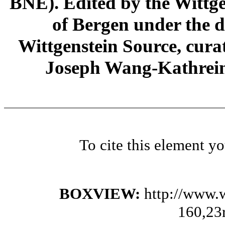
BNE). Edited by the Wittge
of Bergen under the di
Wittgenstein Source, cura
Joseph Wang-Kathrein
To cite this element y
BOXVIEW:
http://www.
160,23