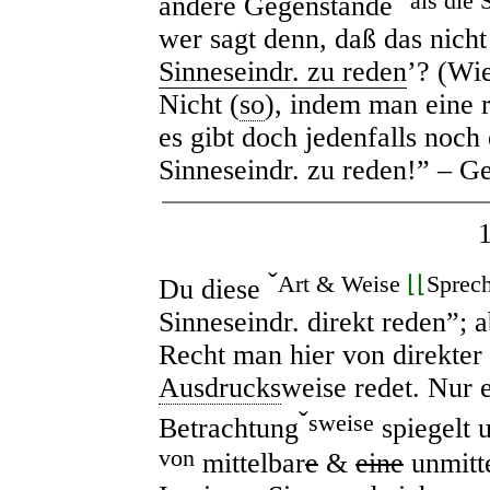
als die 
andere Gegenstände
wer sagt denn, daß das nicht 
Sinneseindr. zu reden
’? (Wi
Nicht (
so
), indem man eine r
es gibt doch jedenfalls noc
Sinneseindr. zu reden!” – Ge
ˇ
Art & Weise
⌊⌊
Sprec
Du diese
Sinneseindr. direkt reden”; 
Recht man hier von direkter 
Ausdrucks
weise redet. Nur 
ˇ
sweise
Betrachtung
spiegelt u
von
mittelbar
e
&
eine
unmitt