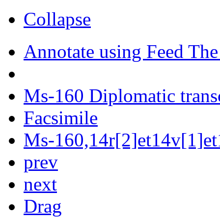
Collapse
Annotate using Feed The
Ms-160 Diplomatic trans
Facsimile
Ms-160,14r[2]et14v[1]et
prev
next
Drag