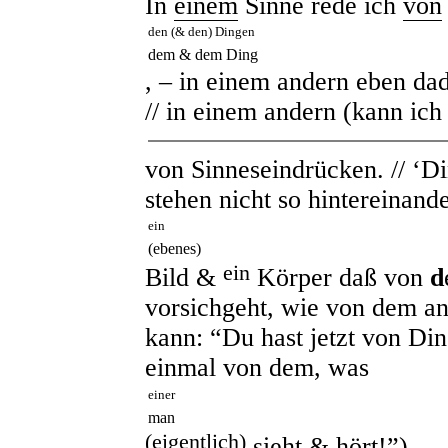
In
einem
Sinne rede ich
von
den (& den) Dingen
dem & dem Ding
, – in einem andern eben da
// in einem andern (kann ic
von Sinneseindrücken. // ‘D
stehen nicht so hintereinand
ein
(ebenes)
ein
Bild &
Körper daß von
d
vorsichgeht, wie von dem a
kann: “Du hast jetzt von Din
einmal von dem, was
einer
man
(eigentlich)
sieht & hört!”)