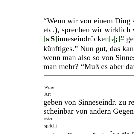
“Wenn wir von einem Ding sp
etc.), sprechen wir wirklich
[
s
|
S
]
inneseindrücken
[
.
|
;
]
”
ge
künftiges.” Nun gut, das ka
wenn man also
so
von Sinnes
man mehr? “Muß es aber dann
Weise
Art
geben von Sinneseindr. zu r
scheinbar von andern Gegen
redet
spricht
ˇ