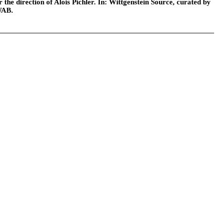
he direction of Alois Pichler. In: Wittgenstein Source, curated by
WAB.