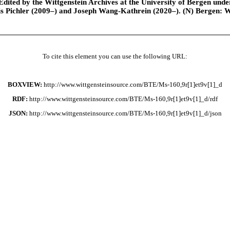
ted by the Wittgenstein Archives at the University of Bergen under t
is Pichler (2009–) and Joseph Wang-Kathrein (2020–). (N) Bergen: 
To cite this element you can use the following URL:
BOXVIEW:
http://www.wittgensteinsource.com/BTE/Ms-160,9r[1]et9v[1]_d
RDF:
http://www.wittgensteinsource.com/BTE/Ms-160,9r[1]et9v[1]_d/rdf
JSON:
http://www.wittgensteinsource.com/BTE/Ms-160,9r[1]et9v[1]_d/json