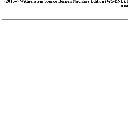
(2015–) Wittgenstein Source Bergen Nachlass Edition (WS-BNE). Edi
Alo