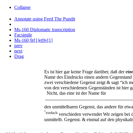
Collapse
Annotate using Feed The Pundit
Ms-160 Diplomatic transcription
Facsimile
Ms-160,9r[1]et9v[1]
prev
next
Drag
Es ist hier gar keine Frage darüber, daß der
eine
Name des Eindrucks einen andern Gegenstand 
zwei verschiedene Gegenst zeigt & sagt “ich m
von den verschiedenen Gegenständen ist hier g
Nicht, das eine ist der Name für
den unmittelbaren Gegenst, das andere für etw
ˇ
einfach
verschieden verwendet Wir zeigen bei d
unmittelb. Gegenst. & einmal auf den physikali