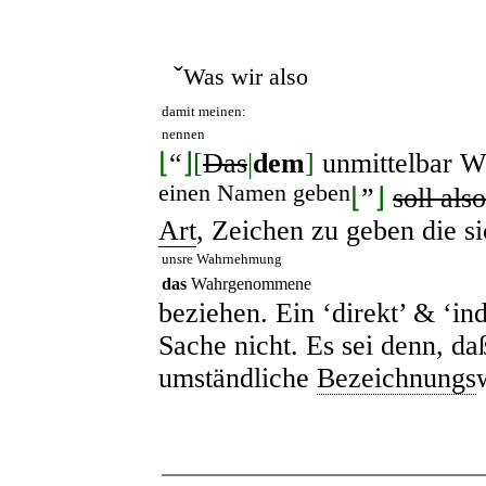
ˇ
Was wir also
damit meinen:
nennen
⌊
“
⌋
[
Das
|
dem
]
unmittelbar 
einen Namen geben
⌊
”
⌋
soll also
Art
, Zeichen zu geben die si
unsre Wahrnehmung
das
Wahrgenommene
beziehen. Ein ‘direkt’ & ‘in
Sache nicht. Es sei denn, da
umständliche
Bezeichnungs