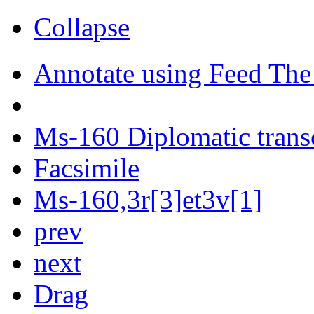
Collapse
Annotate using Feed The
Ms-160 Diplomatic trans
Facsimile
Ms-160,3r[3]et3v[1]
prev
next
Drag