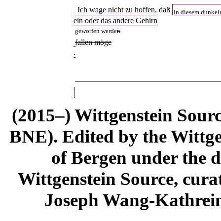
Ich wage nicht zu hoffen, daß
in diesem dunkeln
ein oder das andere Gehirn
geworfen werde
n
fallen möge
.
(2015–) Wittgenstein Sour
BNE). Edited by the Wittge
of Bergen under the di
Wittgenstein Source, cura
Joseph Wang-Kathrein