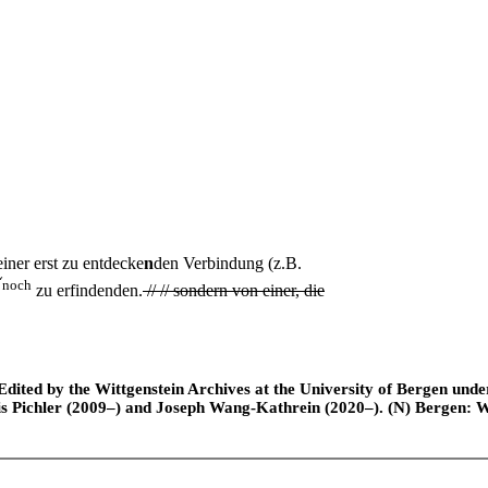
iner erst zu entdecke
n
den Verbindung (z.B.
ˇ
noch
zu erfindenden.
//
// sondern von einer, die
ted by the Wittgenstein Archives at the University of Bergen under t
is Pichler (2009–) and Joseph Wang-Kathrein (2020–). (N) Bergen: 