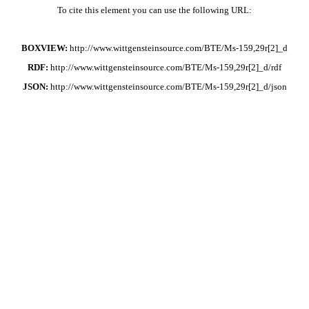
To cite this element you can use the following URL:
BOXVIEW:
http://www.wittgensteinsource.com/BTE/Ms-159,29r[2]_d
RDF:
http://www.wittgensteinsource.com/BTE/Ms-159,29r[2]_d/rdf
JSON:
http://www.wittgensteinsource.com/BTE/Ms-159,29r[2]_d/json