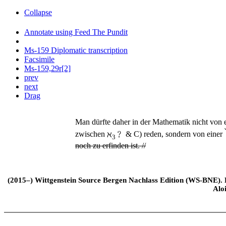
Collapse
Annotate using Feed The Pundit
Ms-159 Diplomatic transcription
Facsimile
Ms-159,29r[2]
prev
next
Drag
Man dürfte daher in der Mathematik nicht von e
zwischen
ℵ
﹖ &
C
) reden, sondern von einer
3
noch zu erfinden ist. //
(2015–) Wittgenstein Source Bergen Nachlass Edition (WS-BNE). Edi
Alo