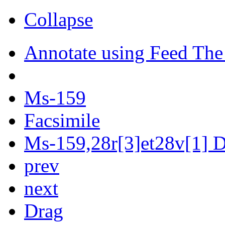
Collapse
Annotate using Feed The
Ms-159
Facsimile
Ms-159,28r[3]et28v[1] Di
prev
next
Drag