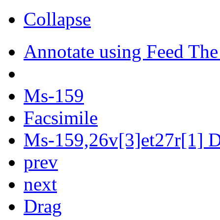
Collapse
Annotate using Feed The
Ms-159
Facsimile
Ms-159,26v[3]et27r[1] Di
prev
next
Drag