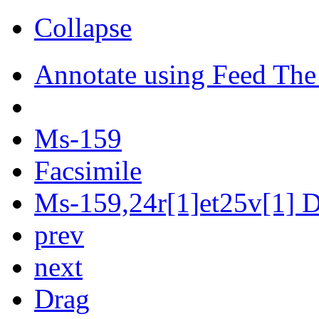
Collapse
Annotate using Feed The
Ms-159
Facsimile
Ms-159,24r[1]et25v[1] Di
prev
next
Drag