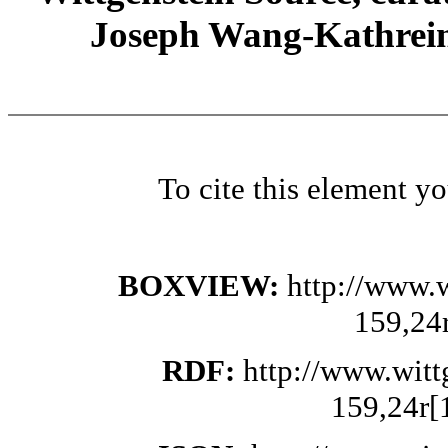
Joseph Wang-Kathrein
To cite this element y
BOXVIEW:
http://www.
159,24
RDF:
http://www.wit
159,24r[