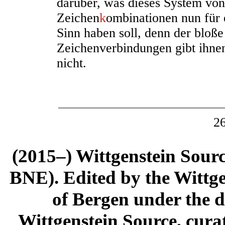
darüber, was dieses System vo
Zeichen
k
ombinationen nun für
Sinn haben soll, denn der bloß
Zeichenverbindungen gibt ihne
nicht.
2
(2015–) Wittgenstein Sour
BNE). Edited by the Wittge
of Bergen under the di
Wittgenstein Source, cura