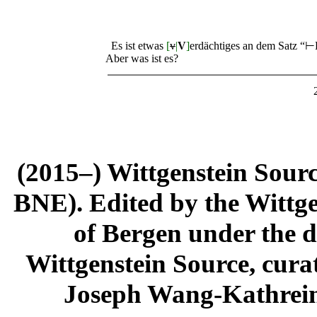
Es ist etwas
[
v
|
V
]
erdächtiges an dem Satz “
⊢
Aber was ist es?
(2015–) Wittgenstein Sour
BNE). Edited by the Wittge
of Bergen under the di
Wittgenstein Source, cura
Joseph Wang-Kathrein