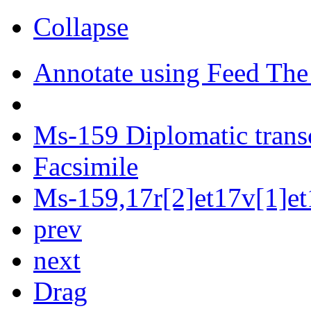
Collapse
Annotate using Feed The
Ms-159 Diplomatic trans
Facsimile
Ms-159,17r[2]et17v[1]et
prev
next
Drag