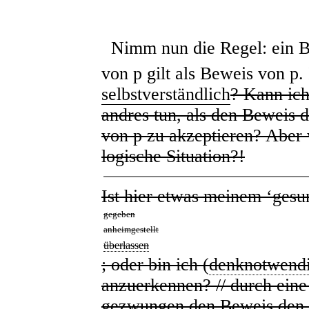
Nimm nun die Regel: ein B
von
p
gilt als Beweis von
p
.
selbstverständlich
? Kann ich
andres tun, als den Beweis 
von
p
zu akzeptieren? Aber 
logische Situation
?
!
Ist hier etwas meinem ‘ges
gegeben
anheimgestellt
überlassen
; oder bin ich (
denknotwend
anzuerkennen? // durch ein
gezwungen den Beweis
den