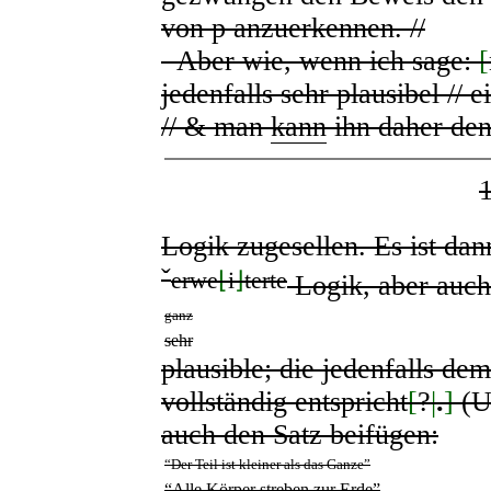
von
p
anzuerkennen. //
Aber wie, wenn ich sage:
[
jedenfalls sehr plausibel // 
// & man
kann
ihn daher de
Logik zugesellen. Es ist da
ˇ
erwe
⌊
i
⌋
terte
Logik, aber auch
ganz
sehr
plausible; die jedenfalls d
vollständig entspricht
[
?
|
.
]
(U
auch den Satz beifügen:
“Der Teil ist kleiner als das Ganze”
“Alle Körper streben zur Erde”