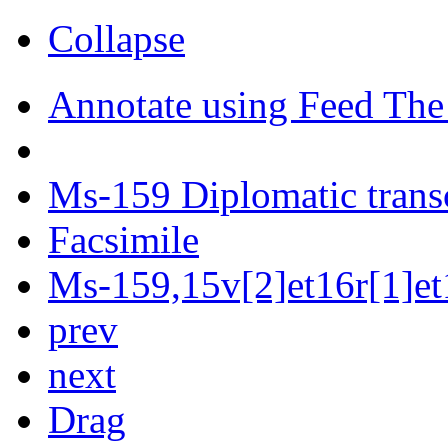
Collapse
Annotate using Feed The
Ms-159 Diplomatic trans
Facsimile
Ms-159,15v[2]et16r[1]et
prev
next
Drag