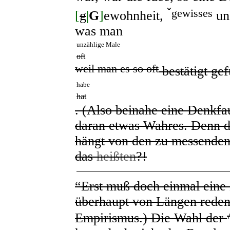
ˇ
gewisses
[
g
|
G
]
ewohnheit,
unb
was man
unzählige Male
oft
weil man es so oft
bestätigt ge
habe
hat
. (Also beinahe eine Denkfau
daran etwas Wahres. Denn d
hängt von den zu messenden
das
heißten
?!
“Erst muß doch einmal eine
überhaupt von Längen reden
Empirismus.) Die Wahl der