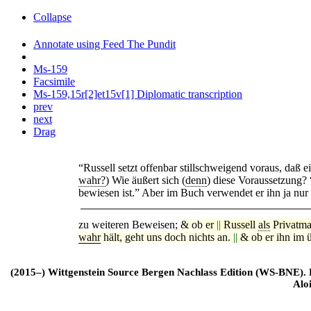
Collapse
Annotate using Feed The Pundit
Ms-159
Facsimile
Ms-159,15r[2]et15v[1] Diplomatic transcription
prev
next
Drag
“Russell setzt offenbar stillschweigend voraus, daß 
wahr?
) Wie äußert sich (
denn
) diese Voraussetzung? 
bewiesen ist.” Aber im Buch verwendet er ihn ja nur
zu weiteren Beweisen;
& ob
er
||
Russell
als
Privatm
wahr
hält, geht uns doch nichts an.
||
& ob er ihn im ü
(2015–) Wittgenstein Source Bergen Nachlass Edition (WS-BNE). Edi
Alo