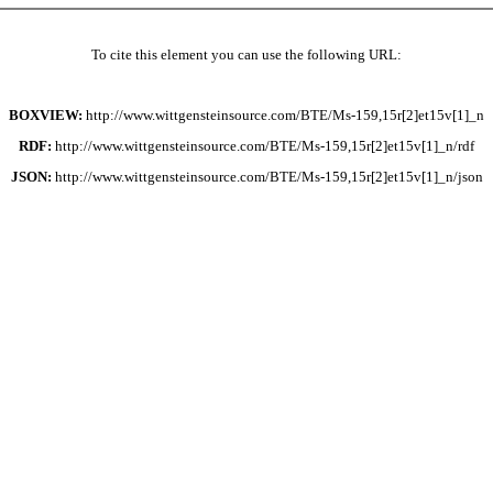
To cite this element you can use the following URL:
BOXVIEW:
http://www.wittgensteinsource.com/BTE/Ms-159,15r[2]et15v[1]_n
RDF:
http://www.wittgensteinsource.com/BTE/Ms-159,15r[2]et15v[1]_n/rdf
JSON:
http://www.wittgensteinsource.com/BTE/Ms-159,15r[2]et15v[1]_n/json