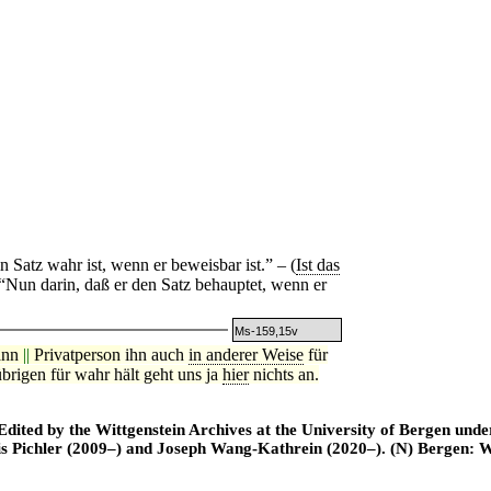
ein Satz wah
r
ist, wenn er beweisbar ist.” – (
Ist das
“Nun darin, daß er den Satz behauptet, wenn er
Ms-159,15v
ann
||
Privatperson
ihn auch
in anderer Weise
für
brigen für wahr hält geht uns ja
hier
nichts an.
ted by the Wittgenstein Archives at the University of Bergen under t
is Pichler (2009–) and Joseph Wang-Kathrein (2020–). (N) Bergen: 