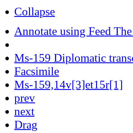
Collapse
Annotate using Feed The
Ms-159 Diplomatic trans
Facsimile
Ms-159,14v[3]et15r[1]
prev
next
Drag