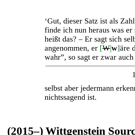
‘Gut, dieser Satz ist als Za
finde ich nun heraus was er
heißt das? – Er sagt sich sel
angenommen, er
[
W
|
w
]
äre 
wahr”, so sagt er zwar auch
selbst aber jedermann erkenn
nichtssagend ist.
(2015–) Wittgenstein Sour